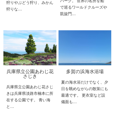
パーク。 世界の名所を船
狩りやぶどう狩り、みかん
で巡るワールドクルーズや
狩りな…
凱旋門…
兵庫県立公園あわじ花
多賀の浜海水浴場
さじき
夏の海水浴だけでなく、夕
兵庫県立公園あわじ花さじ
日を眺めながらの散策にも
きは兵庫県淡路市楠本に所
最適です。 更衣室など設
在する公園です。 青い海
備面も…
と…