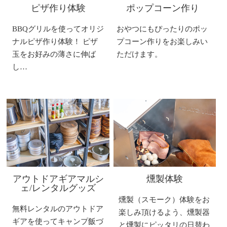
ピザ作り体験
ポップコーン作り
BBQグリルを使ってオリジ
おやつにもぴったりのポッ
ナルピザ作り体験！ ピザ
プコーン作りをお楽しみい
玉をお好みの薄さに伸ば
ただけます。
し…
アウトドアギアマルシ
燻製体験
ェ/レンタルグッズ
燻製（スモーク）体験をお
無料レンタルのアウトドア
楽しみ頂けるよう、燻製器
ギアを使ってキャンプ飯づ
と燻製にピッタリの日替わ