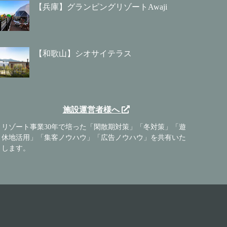
【兵庫】グランピングリゾートAwaji
【和歌山】シオサイテラス
施設運営者様へ
リゾート事業30年で培った「閑散期対策」「冬対策」「遊
休地活用」「集客ノウハウ」「広告ノウハウ」を共有いた
します。