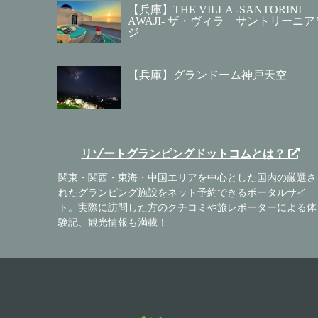
【兵庫】THE VILLA -SANTORINI
AWAJI- ザ・ヴィラ サントリーニア
ジ
【兵庫】グランドーム神戸天空
リゾートグランピングドットコムとは？
関東・関西・東海・中国エリアを中心とした国内の厳選さ
れたグランピング施設をネット予約できるポータルサイ
ト。実際に訪問した方のクチコミや旅レポーターによる体
験記、観光情報も満載！